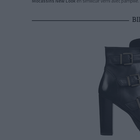
Mocassins New Look
en similicuir verni avec pampille.
BI