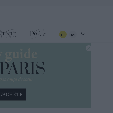
FR
EN