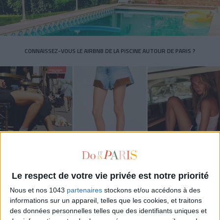
CONNAISSEZ-VOUS LE AIRBNB DE LA PISCINE AUTOUR DE PARIS ?
Le respect de votre vie privée est notre priorité
LES SNEAKERS STARS DE L’ÉTÉ
Nous et nos 1043
partenaires
stockons et/ou accédons à des
informations sur un appareil, telles que les cookies, et traitons
des données personnelles telles que des identifiants uniques et