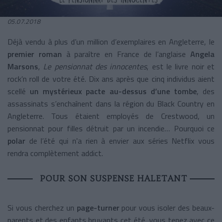
05.07.2018
Déjà vendu à plus d’un million d’exemplaires en Angleterre, le
premier roman
à paraître en France de l’anglaise
Angela
Marsons
,
Le pensionnat des innocentes
, est le livre noir et
rock’n roll de votre été. Dix ans après que cinq individus aient
scellé
un mystérieux pacte au-dessus d’une tombe
, des
assassinats s’enchaînent dans la région du Black Country en
Angleterre. Tous étaient employés de Crestwood, un
pensionnat pour filles détruit par un incendie… Pourquoi ce
polar
de l’été qui n'a rien à envier aux séries Netflix vous
rendra complètement addict.
POUR SON SUSPENSE HALETANT
Si vous cherchez un
page-turner
pour vous isoler des beaux-
parents et des enfants bruyants cet été, vous tenez avec ce