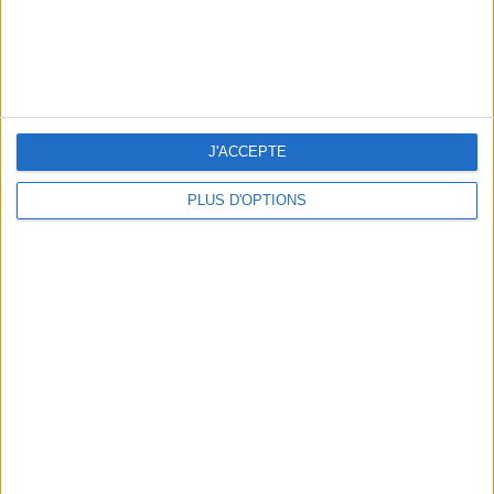
J'ACCEPTE
PLUS D'OPTIONS
LES MEILLEURS APÉROS LES PIEDS DANS L’EAU