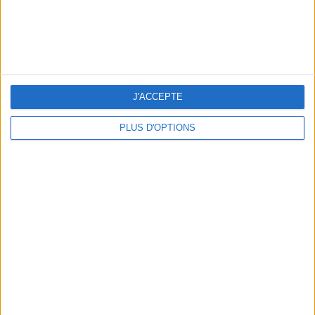
5 ESCAPADES AVEC SPA À MOINS DE 2H DE PARIS
J'ACCEPTE
PLUS D'OPTIONS
NOS ADRESSES CHOUCHOUTES POUR UNE VIRÉE À DEAUVILLE-TROUVILLE