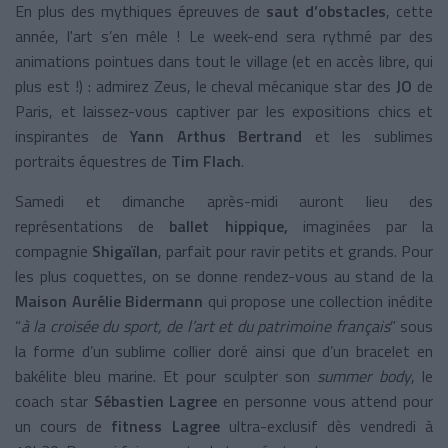
En plus des mythiques épreuves de
saut d’obstacles
, cette
année, l'art s’en mêle ! Le week-end sera rythmé par des
animations pointues dans tout le village (et en accès libre, qui
plus est !) : admirez Zeus, le cheval mécanique star des
JO
de
Paris, et laissez-vous captiver par les expositions chics et
inspirantes de
Yann Arthus Bertrand
et les sublimes
portraits équestres de
Tim Flach
.
Samedi et dimanche après-midi auront lieu des
représentations de
ballet hippique,
imaginées par la
compagnie
Shigaïlan
, parfait pour ravir petits et grands. Pour
les plus coquettes, on se donne rendez-vous au stand de la
Maison Aurélie Bidermann
qui propose une collection inédite
“
à la croisée du sport, de l’art et du patrimoine français
” sous
la forme d’un sublime collier doré ainsi que d’un bracelet en
bakélite bleu marine. Et pour sculpter son
summer body
, le
coach star
Sébastien Lagree
en personne vous attend pour
un cours de
fitness Lagree
ultra-exclusif dès vendredi à