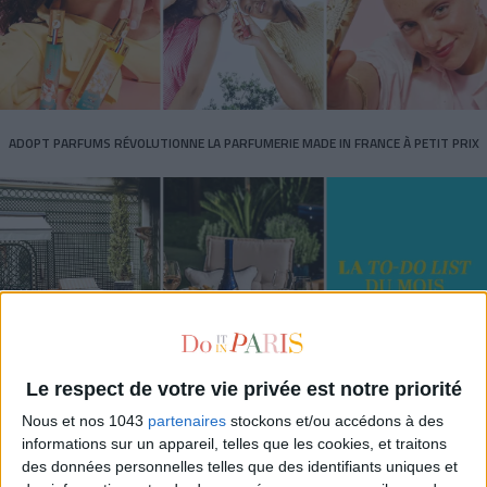
ADOPT PARFUMS RÉVOLUTIONNE LA PARFUMERIE MADE IN FRANCE À PETIT PRIX
Le respect de votre vie privée est notre priorité
Nous et nos 1043
partenaires
stockons et/ou accédons à des
TOUT CE QUE VOUS DEVEZ FAIRE À PARIS EN AOÛT
informations sur un appareil, telles que les cookies, et traitons
des données personnelles telles que des identifiants uniques et