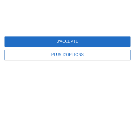
J'ACCEPTE
PLUS D'OPTIONS
NOS ADRESSES CHOUCHOUTES POUR UNE VIRÉE À DEAUVILLE-TROUVILLE