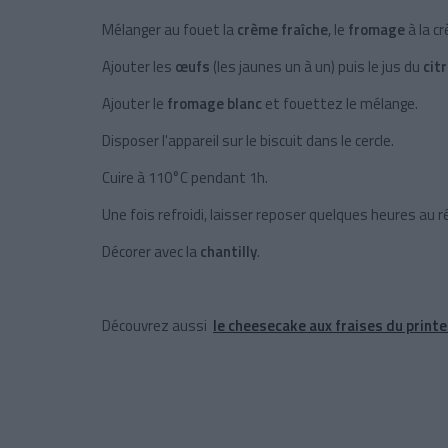
Mélanger au fouet la
crème fraîche
, le
fromage
à la c
Ajouter les
œufs
(les jaunes un à un) puis le jus du
cit
Ajouter le
fromage blanc
et fouettez le mélange.
Disposer l'appareil sur le biscuit dans le cercle.
Cuire à 110°C pendant 1h.
Une fois refroidi, laisser reposer quelques heures au r
Décorer avec la
chantilly
.
Découvrez aussi
le cheesecake aux fraises du print