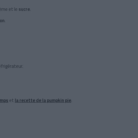
rème et le
sucre
.
ron
.
éfrigérateur.
emps
et
la recette de la pumpkin pie
.