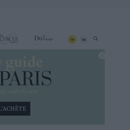
FR
EN