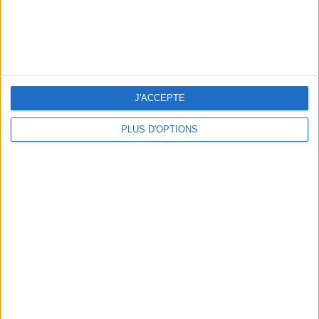
J'ACCEPTE
PLUS D'OPTIONS
LES NOUVEAUX Q.G. STREET FOOD QUI FONT SALIVER PARIS