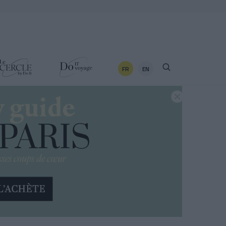
FR
EN