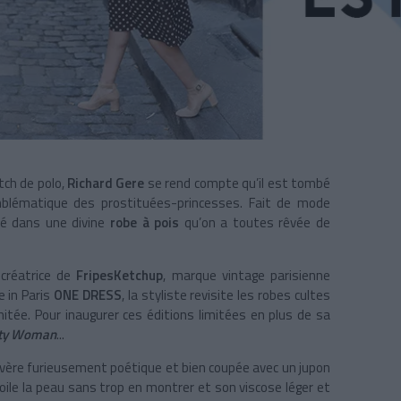
tch de polo,
Richard Gere
se rend compte qu’il est tombé
emblématique des prostituées-princesses. Fait de mode
té dans une divine
robe à pois
qu’on a toutes rêvée de
a créatrice de
FripesKetchup
, marque vintage parisienne
e in Paris
ONE DRESS
, la styliste revisite les robes cultes
itée. Pour inaugurer ces éditions limitées en plus de sa
tty Woman
...
s’avère furieusement poétique et bien coupée avec un jupon
oile la peau sans trop en montrer et son viscose léger et