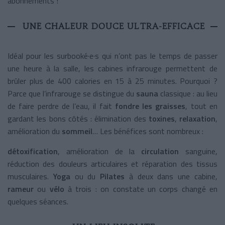
abonnements !
UNE CHALEUR DOUCE ULTRA-EFFICACE
Idéal pour les surbooké·e·s qui n’ont pas le temps de passer
une heure à la salle, les cabines infrarouge permettent de
brûler plus de 400 calories en 15 à 25 minutes. Pourquoi ?
Parce que l’infrarouge se distingue du
sauna
classique : au lieu
de faire perdre de l’eau, il fait
fondre les graisses
, tout en
gardant les bons côtés : élimination des
toxines
,
relaxation
,
amélioration du
sommeil
…
Les bénéfices sont nombreux :
détoxification
, amélioration de la
circulation
sanguine,
réduction des douleurs articulaires et réparation des tissus
musculaires.
Yoga
ou du
Pilates
à deux dans une cabine,
rameur
ou
vélo
à trois : on constate un corps changé en
quelques séances.