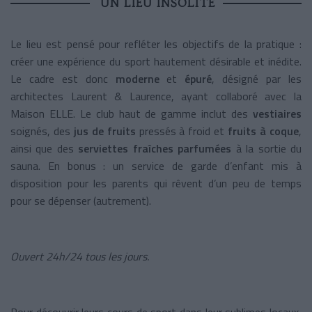
UN LIEU INSOLITE
Le lieu est pensé pour refléter les objectifs de la pratique :
créer une expérience du sport hautement désirable et inédite.
Le cadre est donc
moderne
et
épuré
, désigné par les
architectes Laurent & Laurence, ayant collaboré avec la
Maison ELLE. Le club haut de gamme inclut des
vestiaires
soignés, des
jus de fruits
pressés à froid et
fruits à coque
,
ainsi que des
serviettes fraîches parfumées
à la sortie du
sauna. En bonus : un service de garde d’enfant mis à
disposition pour les parents qui rêvent d’un peu de temps
pour se dépenser (autrement).
Ouvert 24h/24 tous les jours.
Pour découvrir leurs cours de sport dans leur sublimes locaux,