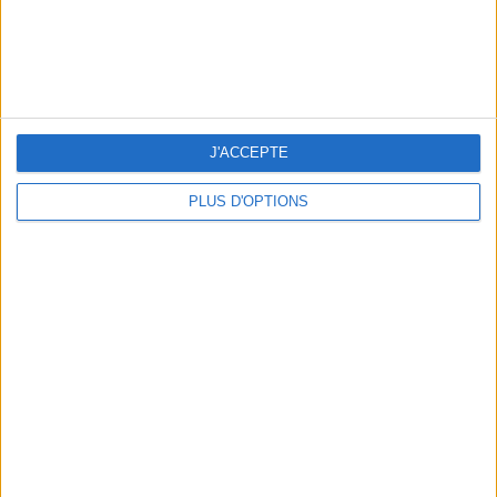
J'ACCEPTE
NOS ADRESSES CHOUCHOUTES POUR UNE VIRÉE À DEAUVILLE-TROUVILLE
PLUS D'OPTIONS
LES NOUVEAUX Q.G. STREET FOOD QUI FONT SALIVER PARIS