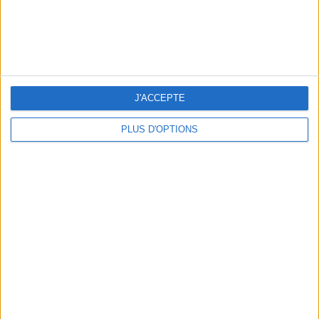
J'ACCEPTE
PLUS D'OPTIONS
LES NOUVEAUX Q.G. STREET FOOD QUI FONT SALIVER PARIS