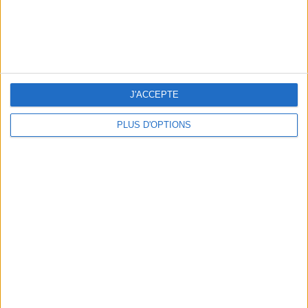
J'ACCEPTE
LES NOUVEAUX Q.G. STREET FOOD QUI FONT SALIVER PARIS
PLUS D'OPTIONS
LE VESTIAIRE PLAGE QUI FAIT RÊVER