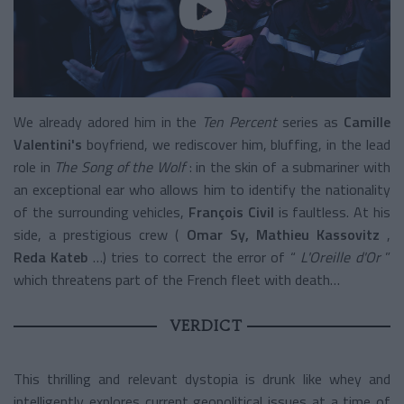
We already adored him in the
Ten Percent
series
as
Camille
Valentini's
boyfriend, we rediscover him, bluffing, in the lead
role in
The Song of the Wolf
: in the skin of a submariner with
an exceptional ear who allows him to identify the nationality
of the surrounding vehicles,
François Civil
is faultless. At his
side, a prestigious crew (
Omar Sy,
Mathieu Kassovitz
,
Reda Kateb
…) tries to correct the error of “
L'Oreille d'Or
”
which threatens part of the French fleet with death…
VERDICT
This thrilling and relevant dystopia is drunk like whey and
intelligently explores current geopolitical issues at a time of