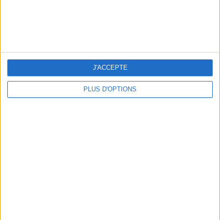
J'ACCEPTE
PLUS D'OPTIONS
5 SPA GETAWAYS LESS THAN 2 HOURS FROM PARIS