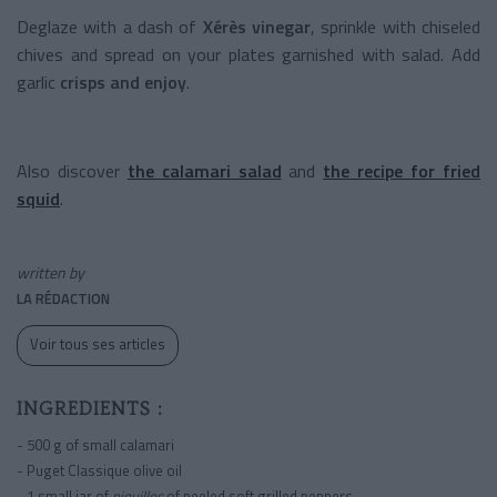
Deglaze with a dash of
Xérès vinegar
, sprinkle with chiseled
chives and spread on your plates garnished with salad. Add
garlic
crisps and enjoy
.
Also discover
the calamari salad
and
the recipe for fried
squid
.
written by
LA RÉDACTION
Voir tous ses articles
INGREDIENTS :
- 500 g of small calamari
- Puget Classique olive oil
- 1 small jar of
piquillos
of peeled soft grilled peppers