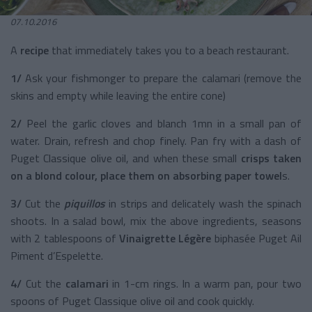
07.10.2016
A
recipe
that immediately takes you to a beach restaurant.
1/
Ask your fishmonger to prepare the calamari (remove the
skins and empty while leaving the entire cone)
2/
Peel the garlic cloves and blanch 1mn in a small pan of
water. Drain, refresh and chop finely. Pan fry with a dash of
Puget Classique olive oil, and when these small
crisps taken
on a blond colour, place them on absorbing paper towel
s.
3/
Cut the
piquillos
in strips and delicately wash the spinach
shoots. In a salad bowl, mix the above ingredients, seasons
with 2 tablespoons of
Vinaigrette Légère
biphasée Puget Ail
Piment d’Espelette.
4/
Cut the
calamari
in 1-cm rings. In a warm pan, pour two
spoons of Puget Classique olive oil and cook quickly.