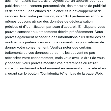
des informations standards envoyées par un appareil pour des
publicités et du contenu personnalisés, des mesures de publicité
et de contenu, des études d'audience et le développement de
services.
Avec votre permission, nos 1043 partenaires et nous-
ÉLYSÉE - ÉTOILE: CHIC ADDRESSES TO REMEMBER
mêmes pouvons utiliser des données de géolocalisation
précises et d’identification par scan d'appareil. En cliquant, vous
pouvez consentir aux traitements décrits précédemment. Vous
pouvez également accéder à des informations plus détaillées et
modifier vos préférences avant de consentir ou pour refuser de
donner votre consentement.
Veuillez noter que certains
traitements de vos données personnelles peuvent ne pas
nécessiter votre consentement, mais vous avez le droit de vous
y opposer. Vous pouvez modifier vos préférences ou retirer
votre consentement à tout moment en revenant sur ce site et en
cliquant sur le bouton "Confidentialité" en bas de la page Web.
SUMMER JEWELRY THAT CAPTURES THE SEASON