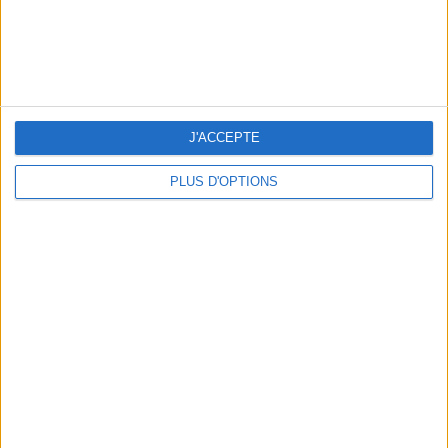
BEACHWEAR ESSENTIALS FOR THE ULTIMATE SUMMER WARDROBE
J'ACCEPTE
PLUS D'OPTIONS
A MUSEUM + A RESTAURANT: THE WINNING COMBO