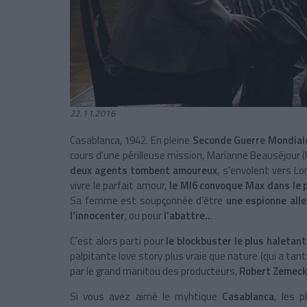
22.11.2016
Casablanca, 1942. En pleine
Seconde Guerre Mondial
cours d'une périlleuse mission, Marianne Beauséjour (M
deux agents
tombent amoureux
,
s’envolent vers Lo
vivre le parfait amour,
le MI6 convoque Max dans le 
Sa femme est soupçonnée d’être
une espionne all
l’innocenter
, ou pour
l’abattre..
.
C’est alors parti pour
le blockbuster le plus haletant
palpitante love story plus vraie que nature (qui a tan
par le grand manitou des producteurs,
Robert Zemeck
Si vous avez aimé le myhtique
Casablanca
, les 