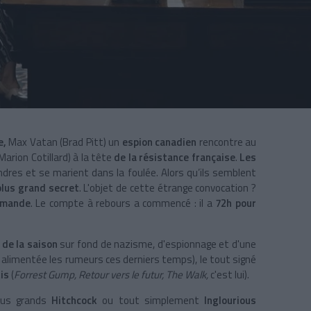
e,
Max Vatan (Brad Pitt) un
espion canadien
rencontre au
arion Cotillard) à la tête
de la résistance française
.
Les
ndres et se marient dans la foulée. Alors qu’ils semblent
plus grand secret
. L'objet de cette étrange convocation ?
emande
. Le compte à rebours a commencé : il a
72h pour
 de la saison
sur fond de nazisme, d'espionnage et d'une
t alimentée les rumeurs ces derniers temps), le tout signé
is
(
Forrest Gump, Retour vers le futur, The Walk,
c'est lui).
plus grands
Hitchcock
ou tout simplement
Inglourious