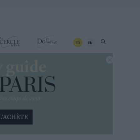
FR
EN