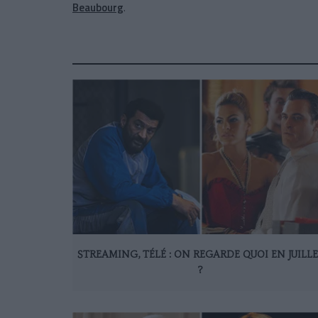
Beaubourg
.
STREAMING, TÉLÉ : ON REGARDE QUOI EN JUILL
?