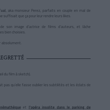
ual
, aka monsieur Perez, parfaits en couple en mal de
e suffisait que ça pour leur rendre leurs likes.
e son image d’actrice de films d’auteurs, et lâche
s bien choisies.
ir absolument.
REGRETTÉ
il du film à sketch).
 pas qu’elle fasse oublier les subtilités et les éclats de
cinémathèque
et
l'opéra insolite dans le parking de