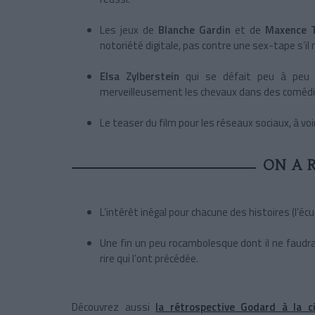
Les jeux de
Blanche Gardin
et de
Maxence T
notoriété digitale, pas contre une sex-tape s’il n
Elsa Zylberstein
qui se défait peu à peu d
merveilleusement les chevaux dans des comédie
Le teaser du film pour les réseaux sociaux, à vo
ON A 
L’intérêt inégal pour chacune des histoires (l’écue
Une fin un peu rocambolesque dont il ne faudrait
rire qui l’ont précédée.
Découvrez aussi
la rétrospective Godard à la 