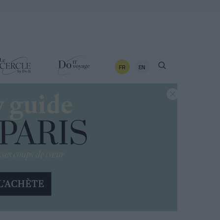
FR
EN