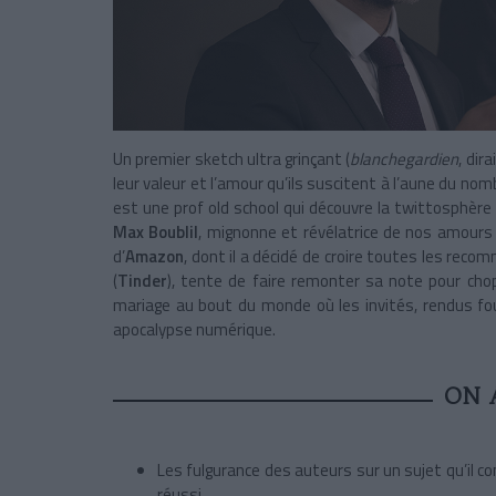
Un premier sketch ultra grinçant (
blanchegardien
, dir
leur valeur et l’amour qu’ils suscitent à l’aune du nom
est une prof old school qui découvre la twittosphère 
Max Boublil
, mignonne et révélatrice de nos amours
d’
Amazon
, dont il a décidé de croire toutes les rec
(
Tinder
), tente de faire remonter sa note pour chop
mariage au bout du monde où les invités, rendus fou
apocalypse numérique.
ON 
Les fulgurance des auteurs sur un sujet qu’il co
réussi.