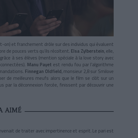
ait-on) et franchement drôle sur des individus qui évaluent
bre de pouces verts qu’ils récoltent.
Elsa Zylberstein
, elle,
grâce à ses élèves (mention spéciale à la love story avec
 connectées).
Manu Payet
est rendu fou par l’algorithme
ommandations.
Finnegan Oldfield
, monsieur 2,8 sur Smilove
er de meilleures meufs alors que le film se clôt sur un
s par la déconnexion forcée, finissent par découvrir une
A AIMÉ
nvenait de traiter avec impertinence et esprit. Le pari est