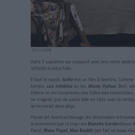
13.01.2020
Dans 5 saynètes qui croquent avec brio notre addictio
réfléchir à notre folie.
Il faut le savoir,
Selfie
est un film à sketchs. Comme
temps,
Les Infidèles
ou les
Monty Python
. Bref, u
thème. Ici, en l’occurrence, nos folles vies connectées,
ne s’agirait pas de partir bille en tête avec la cert
qu’on serait alors déçu.
Passé cet éventuel blocage, les aficionados retrouver
à commencer par la trop rare
Blanche Gardin
(Jésus d
Paris),
Manu Payet
,
Max Boublil
(qui fait un beau do