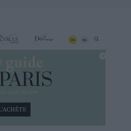
FR
EN