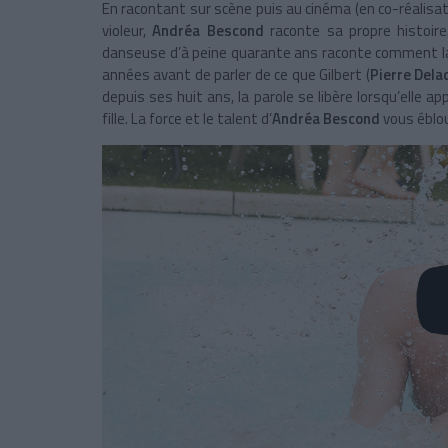
En racontant sur scène puis au cinéma (en co-réalisa
violeur,
Andréa Bescond
raconte sa propre histoir
danseuse d’à peine quarante ans raconte comment la d
années avant de parler de ce que Gilbert (
Pierre Del
depuis ses huit ans, la parole se libère lorsqu’elle
fille. La force et le talent d’
Andréa Bescond
vous éblou