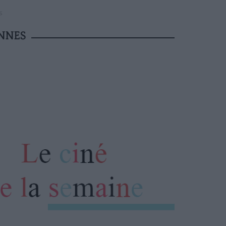
S
ANNES