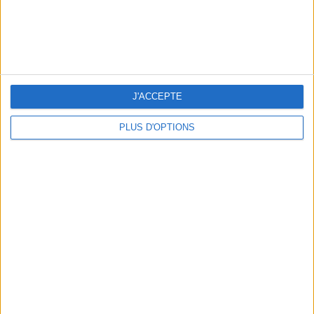
J'ACCEPTE
LES NOUVEAUX Q.G. STREET FOOD QUI FONT SALIVER PARIS
PLUS D'OPTIONS
LE VESTIAIRE PLAGE QUI FAIT RÊVER