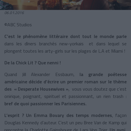
06.01.2016
©ABC Studios
C’est le phénomène littéraire dont tout le monde parle
dans les dîners branchés new-yorkais et dans lequel se
plongent toutes les arty-girls sur les plages de L.A et Miami !
De la Chick Lit ? Que nenni !
Quand Jill Alexander Essbaum,
la grande poétesse
américaine décide d’écrire un premier roman sur le thème
des « Desperate Housewives »
, vous vous doutez que c’est
onirique, poignant, spirituel et passionnant, un rien trash :
bref de quoi passionner les Parisiennes.
L’esprit ?
Un Emma Bovary des temps modernes
, façon
Douglas Kennedy d’auteur. C’est un peu Bree Van de Kamp qui
rencontre la Charlotte Gainsbourg de Lars Von Trier.
Un ovni,