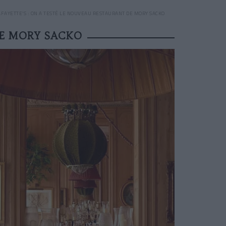
AFAYETTE’S : ON A TESTÉ LE NOUVEAU RESTAURANT DE MORY SACKO
DE MORY SACKO