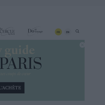
FR
EN