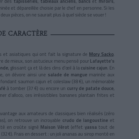
her des
tapisseries
,
tableaux anciens
,
bancs
et
miroirs
,
née et dépareillée choisie par le chef en personne. Si les
ux pièces, on ne saurait plus à quel siècle se vouer !
DE CARACTÈRE
es et asiatiques qui ont fait la signature de
Mory Sacko
.
ire de mieux, son astucieux menu pensé pour
Lafayette’s
onde
, glissant ça et là des clins d'œil à la
cuisine cajun
. En
e, on dévore ainsi une
salade de mangue
marinée aux
 un fondant saumon cajun et coleslaw (38 €), un mémorable
afé
à tomber (37 €) ou encore un
curry de patate douce
,
ner d’alloco, ces irrésistibles bananes plantain frites et
davantage aux amateurs de classiques bien réalisés (zéro
as), on retrouve un incroyable
crudo de langoustine
et
âté en croûte signé
Maison Vérot
(effet
yassa
tout de
r
(32 €). Frais en dessert : un joli ananas au sirop monté en