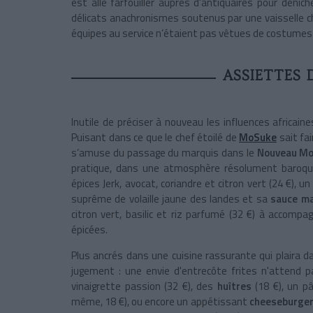
est allé farfouiller auprès d'antiquaires pour dénic
délicats anachronismes soutenus par une vaisselle chi
équipes au service n’étaient pas vêtues de costumes de
ASSIETTES 
Inutile de préciser à nouveau les influences africain
Puisant dans ce que le chef étoilé de
MoSuke
sait fa
s’amuse du passage du marquis dans le
Nouveau M
pratique, dans une atmosphère résolument baroqu
épices Jerk, avocat, coriandre et citron vert (24 €),
suprême de volaille jaune des landes et sa
sauce m
citron vert, basilic et riz parfumé (32 €) à accompag
épicées.
Plus ancrés dans une cuisine rassurante qui plaira 
jugement : une envie d'entrecôte frites n'attend p
vinaigrette passion (32 €), des
huîtres
(18 €), un p
même, 18 €), ou encore un appétissant
cheeseburge