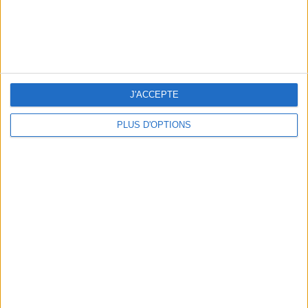
LES MEILLEURES TABLES SUDISTES DE PARIS
J'ACCEPTE
PLUS D'OPTIONS
5 ESCAPADES AVEC SPA À MOINS DE 2H DE PARIS