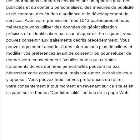
Inscrivez-vous à notre newsletter
des informations standards envoyées par un appareil pour des
publicités et du contenu personnalisés, des mesures de publicité
et de contenu, des études d'audience et le développement de
services.
Avec votre permission, nos 1043 partenaires et nous-
S'INSCRIRE
mêmes pouvons utiliser des données de géolocalisation
précises et d’identification par scan d'appareil. En cliquant, vous
pouvez consentir aux traitements décrits précédemment. Vous
pouvez également accéder à des informations plus détaillées et
modifier vos préférences avant de consentir ou pour refuser de
donner votre consentement.
Veuillez noter que certains
traitements de vos données personnelles peuvent ne pas
nécessiter votre consentement, mais vous avez le droit de vous
y opposer. Vous pouvez modifier vos préférences ou retirer
votre consentement à tout moment en revenant sur ce site et en
cliquant sur le bouton "Confidentialité" en bas de la page Web.
LES MEILLEURS HÔTELS POUR UN WEEK-END SPA ET GASTRONOMIE