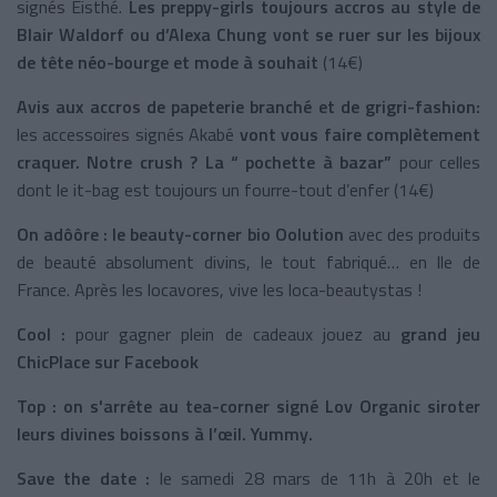
signés Eisthé.
Les preppy-girls toujours accros au style de
Blair Waldorf ou d’Alexa Chung vont se ruer sur les bijoux
de tête néo-bourge et mode à souhait
(14€)
Avis aux accros de papeterie branché et de grigri-fashion:
les accessoires signés Akabé
vont vous faire complètement
craquer. Notre crush ? La “ pochette à bazar”
pour celles
dont le it-bag est toujours un fourre-tout d’enfer (14€)
On adôôre : le beauty-corner bio Oolution
avec des produits
de beauté absolument divins, le tout fabriqué… en Ile de
France. Après les locavores, vive les loca-beautystas !
Cool :
pour gagner plein de cadeaux jouez au
grand jeu
ChicPlace sur Facebook
Top : on s'arrête au tea-corner signé Lov Organic siroter
leurs divines boissons à l’œil. Yummy.
Save the date :
le samedi 28 mars de 11h à 20h et le