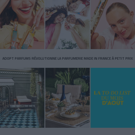
ADOPT PARFUMS RÉVOLUTIONNE LA PARFUMERIE MADE IN FRANCE À PETIT PRIX