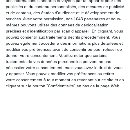
des informations standards envoyées par un appareil pour des
publicités et du contenu personnalisés, des mesures de publicité
et de contenu, des études d'audience et le développement de
services.
Avec votre permission, nos 1043 partenaires et nous-
mêmes pouvons utiliser des données de géolocalisation
précises et d’identification par scan d'appareil. En cliquant, vous
LES MEILLEURS HÔTELS POUR UN WEEK-END SPA ET GASTRONOMIE
pouvez consentir aux traitements décrits précédemment. Vous
pouvez également accéder à des informations plus détaillées et
modifier vos préférences avant de consentir ou pour refuser de
donner votre consentement.
Veuillez noter que certains
traitements de vos données personnelles peuvent ne pas
nécessiter votre consentement, mais vous avez le droit de vous
y opposer. Vous pouvez modifier vos préférences ou retirer
votre consentement à tout moment en revenant sur ce site et en
cliquant sur le bouton "Confidentialité" en bas de la page Web.
5 BONS ROMANS EN FORMAT POCHE À DÉVORER CET ÉTÉ