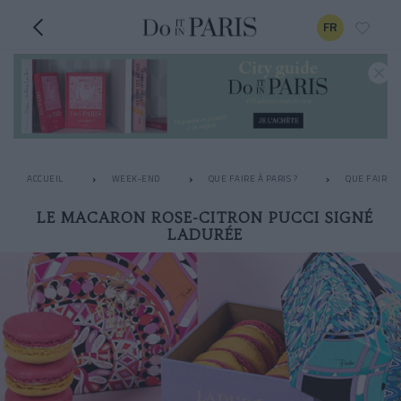
FR
ACCUEIL
WEEK-END
QUE FAIRE À PARIS ?
QUE FAIRE L
LE MACARON ROSE-CITRON PUCCI SIGNÉ
LADURÉE