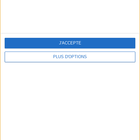
J'ACCEPTE
LES NOUVEAUX Q.G. STREET FOOD QUI FONT SALIVER PARIS
PLUS D'OPTIONS
LE VESTIAIRE PLAGE QUI FAIT RÊVER