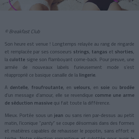
© Breakfast Club
Son heure est venue ! Longtemps relayée au rang de ringarde
et remplacée par ses consoeurs
strings
,
tangas
et
shorties
,
la
culotte
signe son flamboyant come-back. Pour preuve, une
armée de nouveaux labels furieusement mode s’est
réapproprié ce basique canaille de la
lingerie
.
A
dentelle
,
froufroutante
, en
velours
, en
soie
ou
brodée
d’un message d’amour, elle se revendique
comme une arme
de séduction massive
qui fait toute la différence.
Mieux. Portée sous un
jean
ou sans rien par-dessus au petit
matin, l’iconique “
panty
” se coupe désormais dans des formes
et matières capables de rehausser le popotin, sans effort ni
triche. Notre sélection romantique et culottée pour avoir le