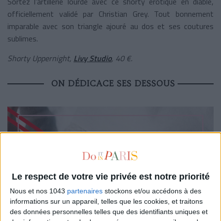
Sortez l’artillerie lourde avec ce shorty érotique en diable,
officiellement validé par Christian Grey. Tout bonnement
imparable avec son triangle ajouré au dos et ses coutures
sublimes.
Shorty Uppernight,
Livy Studio
, 40 €.
ON DÉDICACE SES DESSOUS
Le respect de votre vie privée est notre priorité
Nous et nos 1043
partenaires
stockons et/ou accédons à des
informations sur un appareil, telles que les cookies, et traitons
des données personnelles telles que des identifiants uniques et