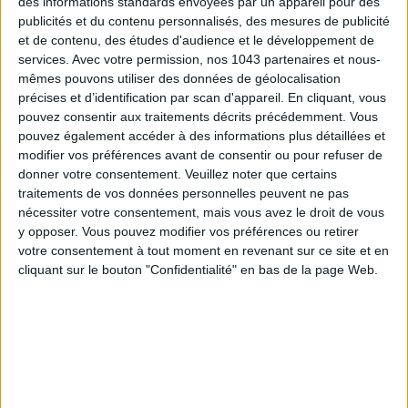
des informations standards envoyées par un appareil pour des
publicités et du contenu personnalisés, des mesures de publicité
et de contenu, des études d'audience et le développement de
services.
Avec votre permission, nos 1043 partenaires et nous-
mêmes pouvons utiliser des données de géolocalisation
précises et d’identification par scan d'appareil. En cliquant, vous
pouvez consentir aux traitements décrits précédemment. Vous
pouvez également accéder à des informations plus détaillées et
modifier vos préférences avant de consentir ou pour refuser de
donner votre consentement.
Veuillez noter que certains
traitements de vos données personnelles peuvent ne pas
Un côté follement Angélique Marquise des Anges pour cette
nécessiter votre consentement, mais vous avez le droit de vous
petite culotte brodée et made in Paris, à personnaliser du
y opposer. Vous pouvez modifier vos préférences ou retirer
nom de votre amoureux/se, d’un mot d’amour, d’une date…
votre consentement à tout moment en revenant sur ce site et en
Froufroutante et poétique à souhait.
cliquant sur le bouton "Confidentialité" en bas de la page Web.
La culotte de l’Amoureuse personnalisable,
Henriette H
, 55 €.
ON JOUE LA CARTE DU ROMANTISME