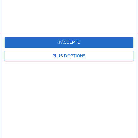
ADOPT PARFUMS RÉVOLUTIONNE LA PARFUMERIE MADE IN FRANCE À PETIT PRIX
J'ACCEPTE
PLUS D'OPTIONS
TOUT CE QUE VOUS DEVEZ FAIRE À PARIS EN AOÛT