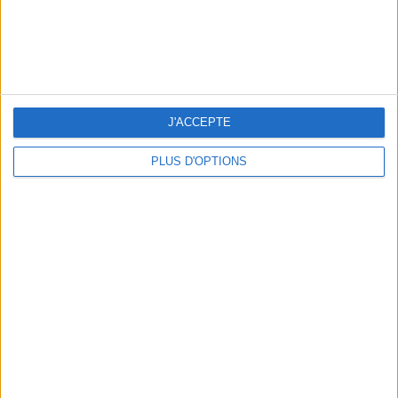
NOS ADRESSES CHOUCHOUTES POUR UNE VIRÉE À DEAUVILLE-TROUVILLE
J'ACCEPTE
PLUS D'OPTIONS
LES NOUVEAUX Q.G. STREET FOOD QUI FONT SALIVER PARIS