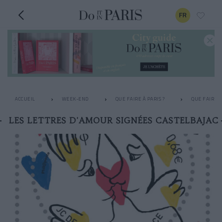
FR
ACCUEIL
WEEK-END
QUE FAIRE À PARIS ?
QUE FAIRE L
LES LETTRES D'AMOUR SIGNÉES CASTELBAJAC