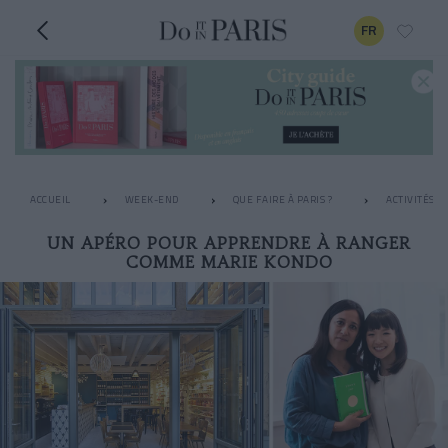
FR
ACCUEIL
WEEK-END
QUE FAIRE À PARIS ?
ACTIVITÉS I
UN APÉRO POUR APPRENDRE À RANGER
COMME MARIE KONDO