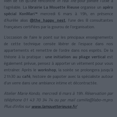
Rien de tel qu’une rencontre
in real life
pour joindre l’utile à
l’agréable. La
librairie La Mouette Rieuse
organise un
apéro
spécial KonMari™
mercredi 6 mars à 19h, en présence
d’Aurélie alias
@the_happy_nest
, l’une des 8 consultantes
françaises certifiées par la gourou de l’organisation.
L’occasion de faire le point sur les principaux enseignements
de cette technique censée libérer de l’espace dans nos
appartements et remettre de l’ordre dans nos esprits. De la
théorie à la pratique :
une initiation au pliage vertical
est
également prévue, pensez à apporter un vêtement pour vous
entraîner. Après le
workshop
, la soirée se prolongera jusqu’à
21h30 au
café
, histoire de papoter avec la spécialiste autour
d’un verre dans une ambiance intime et décontractée.
Atelier Marie Kondo, mercredi 6 mars à 19h. Réservation par
téléphone 01 43 70 34 74 ou par mail camille@labo-m.pro.
Plus d’infos sur
www.lamouetterieuse.fr/