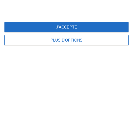
NOS ADRESSES CHOUCHOUTES POUR UNE VIRÉE À DEAUVILLE-TROUVILLE
J'ACCEPTE
PLUS D'OPTIONS
LES NOUVEAUX Q.G. STREET FOOD QUI FONT SALIVER PARIS