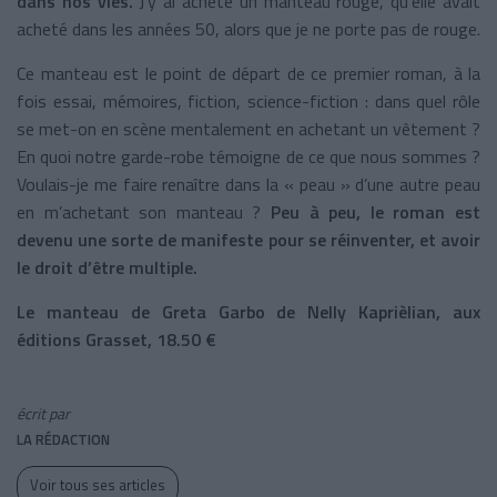
dans nos vies.
J’y ai acheté un manteau rouge, qu’elle avait
acheté dans les années 50, alors que je ne porte pas de rouge.
Ce manteau est le point de départ de ce premier roman, à la
fois essai, mémoires, fiction, science-fiction : dans quel rôle
se met-on en scène mentalement en achetant un vêtement ?
En quoi notre garde-robe témoigne de ce que nous sommes ?
Voulais-je me faire renaître dans la « peau » d’une autre peau
en m’achetant son manteau ?
Peu à peu, le roman est
devenu une sorte de manifeste pour se réinventer, et avoir
le droit d’être multiple.
Le manteau de Greta Garbo de Nelly Kaprièlian, aux
éditions Grasset, 18.50 €
écrit par
LA RÉDACTION
Voir tous ses articles