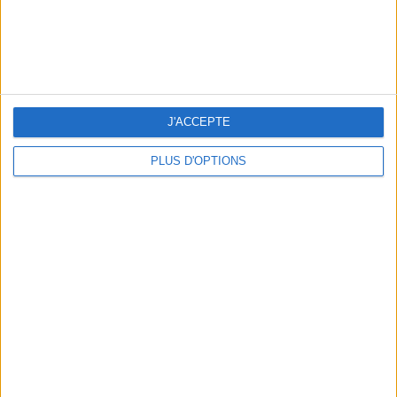
LES MEILLEURS APÉROS LES PIEDS DANS L’EAU
J'ACCEPTE
PLUS D'OPTIONS
LES MEILLEURES TABLES SUDISTES DE PARIS