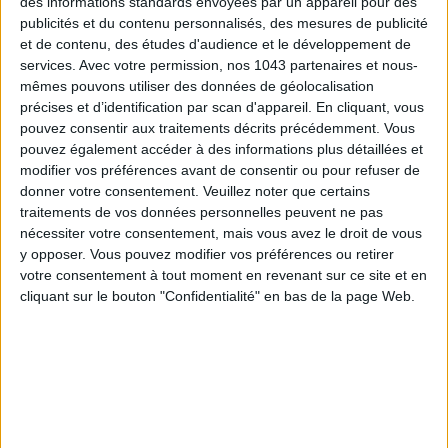
Inscrivez-vous à notre newsletter
des informations standards envoyées par un appareil pour des
publicités et du contenu personnalisés, des mesures de publicité
et de contenu, des études d'audience et le développement de
services.
Avec votre permission, nos 1043 partenaires et nous-
S'INSCRIRE
mêmes pouvons utiliser des données de géolocalisation
précises et d’identification par scan d'appareil. En cliquant, vous
pouvez consentir aux traitements décrits précédemment. Vous
pouvez également accéder à des informations plus détaillées et
modifier vos préférences avant de consentir ou pour refuser de
donner votre consentement.
Veuillez noter que certains
traitements de vos données personnelles peuvent ne pas
nécessiter votre consentement, mais vous avez le droit de vous
y opposer. Vous pouvez modifier vos préférences ou retirer
votre consentement à tout moment en revenant sur ce site et en
cliquant sur le bouton "Confidentialité" en bas de la page Web.
ADOPT PARFUMS RÉVOLUTIONNE LA PARFUMERIE MADE IN FRANCE À PETIT PRIX