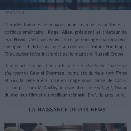
02.07.2019
Parmi les hommes de pouvoir qui ont marqué les médias et la
politique américaine :
Roger Ailes
,
président et créateur de
Fox News
.
C’est justement à ce personnage manipulateur,
misogyne et dictatorial que se consacre la
mini-série biopic
The Loudest Voice
,
interprété par le magistral
Russell Crowe
.
Remarquable adaptation du best-seller
The loudest voice in
the room
de
Gabriel Sherman
, journaliste du
New York Times
et
GQ
, la série a été mise en image sous forme de docu-
fiction par
Tom McCarthy
,
le réalisateur de
Spotlight
,
Oscar
du meilleur film et du meilleur scénario
. Bref, du gros lourd.
LA NAISSANCE DE FOX NEWS