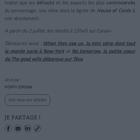
traiter que les
défauts
et les aspects les plus
controversés
du personnage, une série dans la lignée de
House of Cards
à
voir absolument.
A partir du 2 juillet, les mardis à 22h45 sur Canal+
Découvrez aussi :
When they see us, la mini série dont tout
le monde parle à New-York
et
No tomorrow, la petite soeur
de The good wife débarque sur Téva
.
écrit par
POPPY JORDAN
Voir tous ses articles
JE PARTAGE !