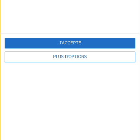
J'ACCEPTE
PLUS D'OPTIONS
LES CADEAUX DÉLICIEUSEMENT SNOBS À RAPPORTER DE PARIS
LES MEILLEURS APÉROS LES PIEDS DANS L’EAU