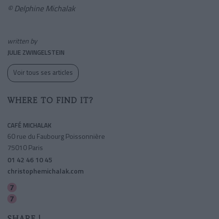
© Delphine Michalak
written by
JULIE ZWINGELSTEIN
Voir tous ses articles
WHERE TO FIND IT?
CAFÉ MICHALAK
60 rue du Faubourg Poissonnière
75010 Paris
01 42 46 10 45
christophemichalak.com
Poissonniã‚âre
Cadet
SHARE !