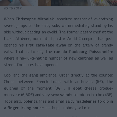
05.16.2017
When
Christophe Michalak
, absolute master of everything
sweet jumps to the salty side, we immediately stand by his
side without batting an eyelid. The former pastry chef at the
Plaza Athénée, nominated pastry World Champion, has just
opened his first
café/take away
on the artery of trendy
eats. That is to say the
rue du Faubourg Poissonnière
where a ha-llu-ci-nating number of new cantinas as well as
street-food bars have opened.
Cool and the gang ambiance. Order directly at the counter.
Chose between French toast with anchovies (6€), the
quiches
of the moment (3€) , a goat cheese croque-
monsieur (6,50€) and very
sexy
salads
to mix up in a box (8€).
Tops also,
polenta
fries and small salty
madeleines to dip in
a finger licking house
ketchup … nobody will min!