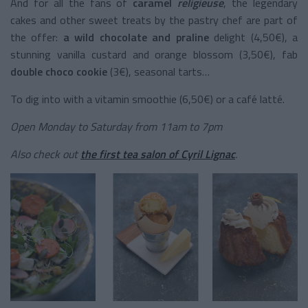
And for all the fans of
caramel
religieuse
, the legendary
cakes and other sweet treats by the pastry chef are part of
the offer:
a wild chocolate and praline
delight (4,50€), a
stunning vanilla custard and orange blossom (3,50€), fab
double choco
cookie
(3€), seasonal tarts…
To dig into with a vitamin smoothie (6,50€) or a café latté.
Open Monday to Saturday from 11am to 7pm
Also check out
the first tea salon of Cyril Lignac
.