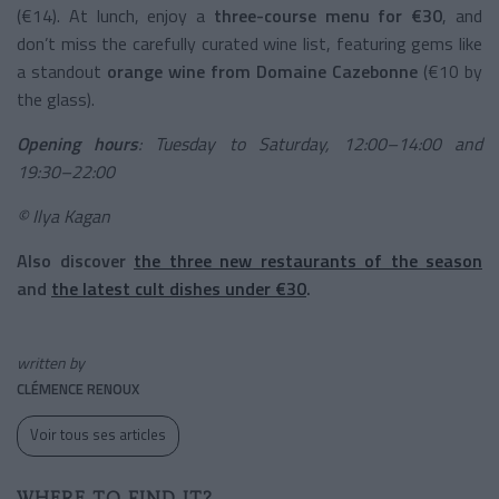
(€14). At lunch, enjoy a
three-course menu for €30
, and
don’t miss the carefully curated wine list, featuring gems like
a standout
orange wine from Domaine Cazebonne
(€10 by
the glass).
Opening hours
: Tuesday to Saturday, 12:00–14:00 and
19:30–22:00
© Ilya Kagan
Also discover
the three new restaurants of the season
and
the latest cult dishes under €30
.
written by
CLÉMENCE RENOUX
Voir tous ses articles
WHERE TO FIND IT?