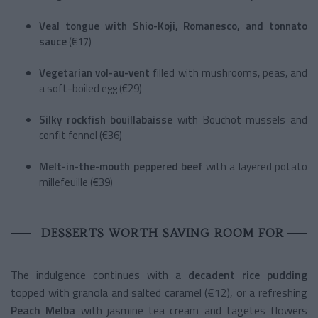
Veal tongue with Shio-Koji, Romanesco, and tonnato
sauce
(€17)
Vegetarian vol-au-vent
filled with mushrooms, peas, and
a soft-boiled egg (€29)
Silky rockfish bouillabaisse
with Bouchot mussels and
confit fennel (€36)
Melt-in-the-mouth peppered beef
with a layered potato
millefeuille (€39)
DESSERTS WORTH SAVING ROOM FOR
The indulgence continues with a
decadent rice pudding
topped with granola and salted caramel (€12), or a refreshing
Peach Melba
with jasmine tea cream and tagetes flowers