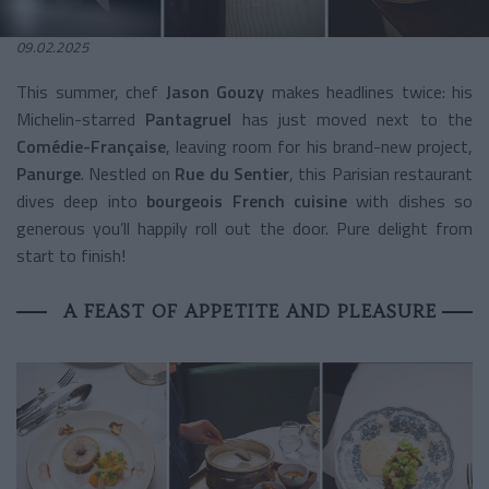
09.02.2025
This summer, chef
Jason Gouzy
makes headlines twice: his
Michelin-starred
Pantagruel
has just moved next to the
Comédie-Française
, leaving room for his brand-new project,
Panurge
. Nestled on
Rue du Sentier
, this Parisian restaurant
dives deep into
bourgeois French cuisine
with dishes so
generous you’ll happily roll out the door. Pure delight from
start to finish!
A FEAST OF APPETITE AND PLEASURE