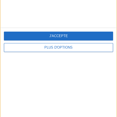
J'ACCEPTE
PLUS D'OPTIONS
THE BEST SOUTHERN RESTAURANTS IN PARIS