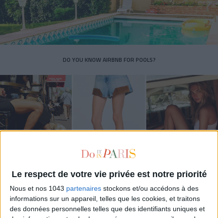
DO YOU KNOW AIRBNB FOR POOLS?
Le respect de votre vie privée est notre priorité
THE SUMMER’S HOTTEST SNEAKERS
Nous et nos 1043
partenaires
stockons et/ou accédons à des
informations sur un appareil, telles que les cookies, et traitons
des données personnelles telles que des identifiants uniques et