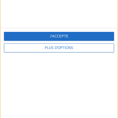
THE MOST STYLISH LUGGAGE FOR TRAVELING IN STYLE
J'ACCEPTE
PLUS D'OPTIONS
ÉLYSÉE - ÉTOILE: CHIC ADDRESSES TO REMEMBER