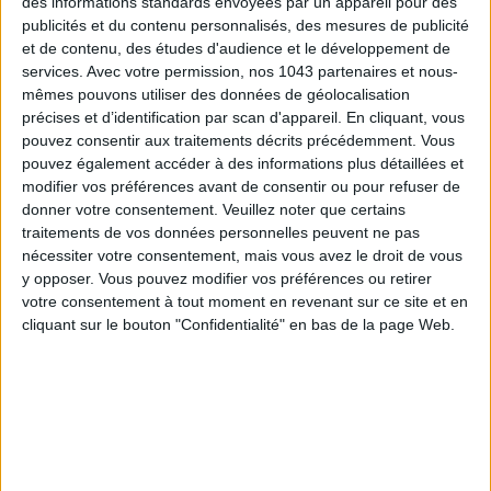
Boulevardier
, a bourbon-based Negroni turning 100 soon.
des informations standards envoyées par un appareil pour des
publicités et du contenu personnalisés, des mesures de publicité
Tip: head downstairs at 7pm and stay for live jazz at 10pm.
et de contenu, des études d'audience et le développement de
services.
Avec votre permission, nos 1043 partenaires et nous-
Negroni Week
Highlight
: the release of Harry’s new book
mêmes pouvons utiliser des données de géolocalisation
celebrating the Boulevardier, first created in honor of Ernest
précises et d’identification par scan d'appareil. En cliquant, vous
Hemingway’s writings. Try this century-old classic—or the
pouvez consentir aux traitements décrits précédemment. Vous
bar’s flawless house Negroni (€16).
pouvez également accéder à des informations plus détaillées et
modifier vos préférences avant de consentir ou pour refuser de
Harry's Bar
5 rue Daunou, Paris 2nd — Open daily 12pm–
donner votre consentement.
Veuillez noter que certains
2am, Sundays 5pm–1am
traitements de vos données personnelles peuvent ne pas
nécessiter votre consentement, mais vous avez le droit de vous
y opposer. Vous pouvez modifier vos préférences ou retirer
BONSOIR BONSOIR
votre consentement à tout moment en revenant sur ce site et en
cliquant sur le bouton "Confidentialité" en bas de la page Web.