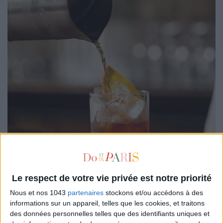
Le respect de votre vie privée est notre priorité
Nous et nos 1043
partenaires
stockons et/ou accédons à des
Europe’s oldest cocktail bar (since 1911),
Harry’s Bar
is a true
informations sur un appareil, telles que les cookies, et traitons
legend. Many classics were invented here—including the
des données personnelles telles que des identifiants uniques et