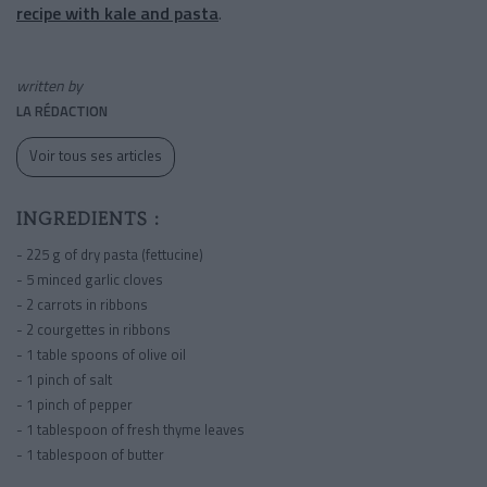
recipe with kale and pasta
.
written by
LA RÉDACTION
Voir tous ses articles
INGREDIENTS :
- 225 g of dry pasta (fettucine)
- 5 minced garlic cloves
- 2 carrots in ribbons
- 2 courgettes in ribbons
- 1 table spoons of olive oil
- 1 pinch of salt
- 1 pinch of pepper
- 1 tablespoon of fresh thyme leaves
- 1 tablespoon of butter