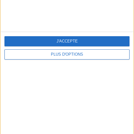
J'ACCEPTE
OUR FAVORITE SPOTS FOR A GETAWAY TO DEAUVILLE-TROUVILLE
PLUS D'OPTIONS
THE HOTTEST NEW STREET FOOD SPOTS IN PARIS