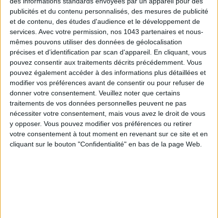
des informations standards envoyées par un appareil pour des
publicités et du contenu personnalisés, des mesures de publicité
et de contenu, des études d'audience et le développement de
services.
Avec votre permission, nos 1043 partenaires et nous-
mêmes pouvons utiliser des données de géolocalisation
précises et d’identification par scan d'appareil. En cliquant, vous
15 IDEAS FOR ENJOYING AUGUST IN PARIS
pouvez consentir aux traitements décrits précédemment. Vous
pouvez également accéder à des informations plus détaillées et
modifier vos préférences avant de consentir ou pour refuser de
donner votre consentement.
Veuillez noter que certains
traitements de vos données personnelles peuvent ne pas
nécessiter votre consentement, mais vous avez le droit de vous
y opposer. Vous pouvez modifier vos préférences ou retirer
votre consentement à tout moment en revenant sur ce site et en
cliquant sur le bouton "Confidentialité" en bas de la page Web.
SPF 50 SUNSCREENS YOU'LL ACTUALLY WANT TO SLATHER ON