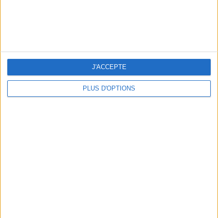
LES MEILLEURES TABLES SUDISTES DE PARIS
J'ACCEPTE
PLUS D'OPTIONS
5 ESCAPADES AVEC SPA À MOINS DE 2H DE PARIS