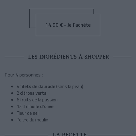
14,90 € - Je l’achète
LES INGRÉDIENTS À SHOPPER
Pour 4 personnes :
4
filets de daurade
(sans la peau)
2
citrons verts
6 fruits de la passion
12 cl d’
huile d’olive
Fleur de sel
Poivre du moulin
LA RECETTE