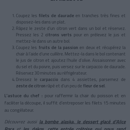
Coupez les
filets de daurade
en tranches très fines et
disposez-les dans un plat.
Râpez le zeste d’un citron vert dans un bol et réservez.
Pressez les 2
citrons verts
pour en prélevez le jus et
mettez-le dans un autre bol.
Coupez les
fruits de la passion
en deux et récupérez la
chair à l’aide d’une cuillère. Mettez-la dans le bol contenant
le jus de citron et ajoutez l’huile d’olive. Assaisonner avec
du sel et du poivre, puis versez sur le carpaccio de daurade.
Réservez 30 minutes au réfrigérateur.
Dressez le
carpaccio
dans 4 assiettes, parsemez de
zeste de citron
râpé et d’un peu de
fleur de sel
.
L’astuce du chef :
pour raffermir la chair du poisson et en
faciliter la découpe, il suffit d’entreposer les filets 15 minutes
au congélateur.
Découvrez aussi
la bombe alaska, le dessert glacé d’Alice
Roca
et
les dakos, cette entrée crétoise qui nous rend