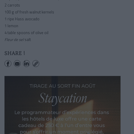
2 carrots
100 g of fresh walnut kernels
1 ripe Hass avocado
1 lemon
4 table spoons of olive oil
Fleur de sel
salt
SHARE !