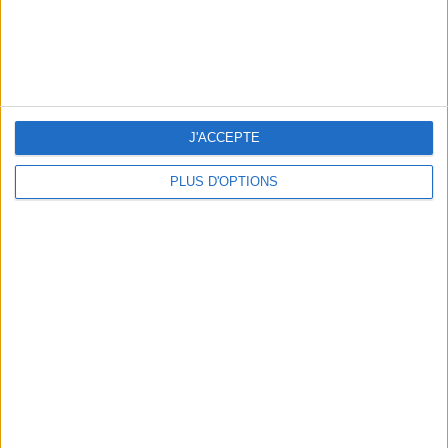
5 SPA GETAWAYS LESS THAN 2 HOURS FROM PARIS
J'ACCEPTE
PLUS D'OPTIONS
OUR FAVORITE SPOTS FOR A GETAWAY TO DEAUVILLE-TROUVILLE