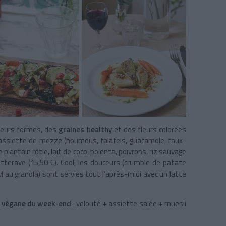
leurs formes, des
graines healthy
et des fleurs colorées
 assiette de mezze (houmous, falafels, guacamole, faux-
 plantain rôtie, lait de coco, polenta, poivrons, riz sauvage
etterave (15,50 €). Cool, les douceurs (crumble de patate
wl au granola) sont servies tout l’après-midi avec un latte
h végane du week-end
: velouté + assiette salée + muesli