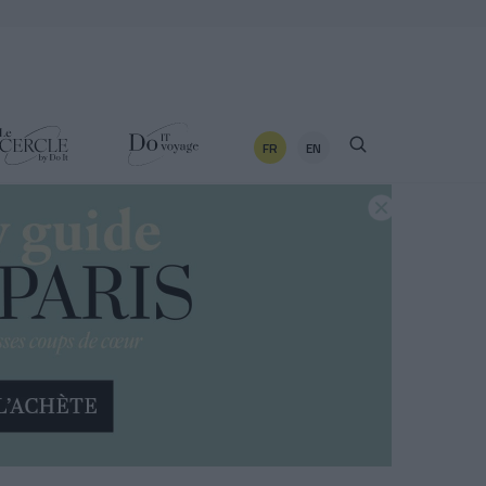
FR
EN