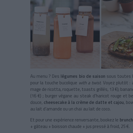
Au menu ? Des
légumes bio de saison
sous toutes 
pour la touche bucolique
with a twist
. Voyez plutôt :
mage de ricotta, roquette, toasts grillés, 13 €); banane
(16 €) ; burger végane au steak d’haricot rouge et b
douce,
cheesecake à la crème de datte et cajou
, bo
au lait d’amande ou un chaï au lait de coco.
Et pour une expérience renversante, bookez le
brunc
+ gâteau + boisson chaude + jus pressé à froid, 25 €.