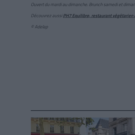
Ouvert du mardi au dimanche. Brunch samedi et diman
Découvrez aussi
PH7 Equilibre, restaurant végétarien 
© Adelap