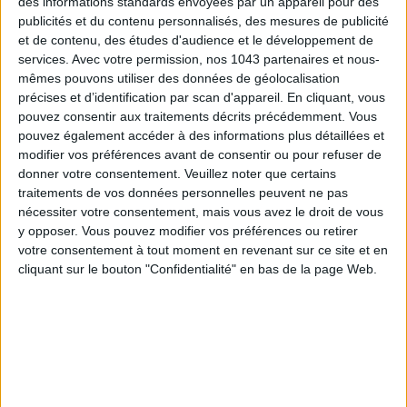
enthousiasme, à en croire ses récentes stories hilarantes.
des informations standards envoyées par un appareil pour des
Plusieurs vitesses (voire même de très rapides pour les plus
publicités et du contenu personnalisés, des mesures de publicité
et de contenu, des études d'audience et le développement de
motivées), ergonomie, look et toucher sensation peau : les
services.
Avec votre permission, nos 1043 partenaires et nous-
deux petits derniers de la gamme risquent bien d’embellir vos
mêmes pouvons utiliser des données de géolocalisation
longues soirées sous la couette...
précises et d’identification par scan d'appareil. En cliquant, vous
pouvez consentir aux traitements décrits précédemment. Vous
pouvez également accéder à des informations plus détaillées et
MITONNER UNE OMELETTE COMME JEAN-
FRANÇOIS PIÈGE
modifier vos préférences avant de consentir ou pour refuser de
donner votre consentement.
Veuillez noter que certains
traitements de vos données personnelles peuvent ne pas
nécessiter votre consentement, mais vous avez le droit de vous
y opposer. Vous pouvez modifier vos préférences ou retirer
votre consentement à tout moment en revenant sur ce site et en
cliquant sur le bouton "Confidentialité" en bas de la page Web.
Comment faire une sauce béarnaise ou des œufs mayo