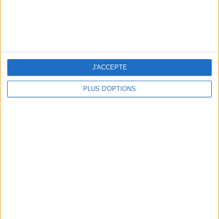
tenir...
Plus d’infos sur
notre article dédié
et sur
www.monpetitplacement.fr
SE FAIRE MASSER
J'ACCEPTE
PLUS D'OPTIONS
Ok, il est moins sexy que votre masseur du
Ban Thaï Spa
.
Oui, il ressemble à une perceuse. Certes, son prix fait réfléchir,