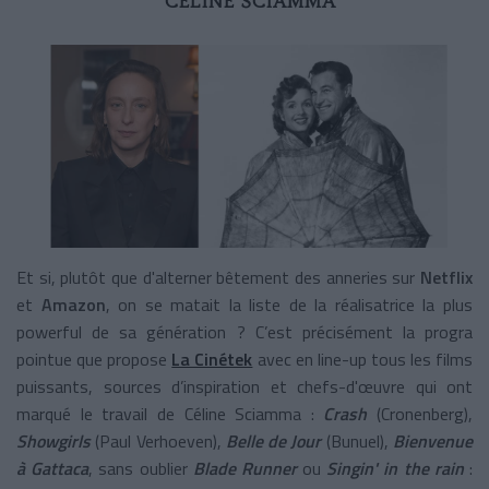
CÉLINE SCIAMMA
Et si, plutôt que d'alterner bêtement des anneries sur
Netflix
et
Amazon
, on se matait la liste de la réalisatrice la plus
powerful de sa génération ? C’est précisément la progra
pointue que propose
La Cinétek
avec en line-up tous les films
puissants, sources d’inspiration
et chefs-d'œuvre qui ont
marqué le travail de Céline Sciamma :
Crash
(Cronenberg),
Showgirls
(Paul Verhoeven),
Belle de Jour
(Bunuel),
Bienvenue
à Gattaca
, sans oublier
Blade Runner
ou
Singin' in the rain
: