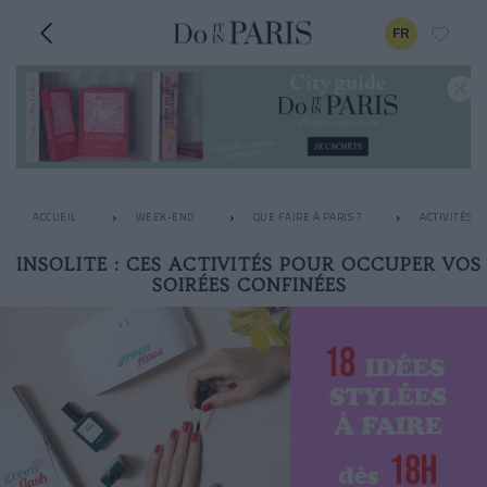
FR
ACCUEIL
WEEK-END
QUE FAIRE À PARIS ?
ACTIVITÉS I
INSOLITE : CES ACTIVITÉS POUR OCCUPER VOS
SOIRÉES CONFINÉES