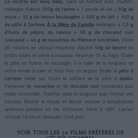
La recette est easy baby.
Dans un batteur avec crochet,
mélanger d’abord
250g de farine
+ 1 pincée de sel +
50g de
sucre
+
12 g de levure boulangère
+
150 g de lait
+
150 g
de pâte à tartiner
À la Mère de Famille
mélangée à
7,5 g
d’huile de pépins de raisins
+
30 g de chocolat noir
concassé
+
40 g de noisettes du Piémont torréfiées
. Pétrir
20 minutes en vitesse moyenne. Ajouter
50g de beurre
en
petits cubes et pétrir à nouveau. Réserver 1h au frigo. Étaler
la pâte en forme de rectangle, à la taille de la longueur de
votre moule à cake et trois fois sa largeur. Étaler la
pâte à
tartiner
tiédie sur toute la surface de la pâte à
babka
.
Parsemer de
noisettes
et de
chocolat noir
concassés puis
rouler l’ensemble. Trancher dans la longueur puis former une
torsade. Beurrer le moule et laisser reposer à température
ambiante pendant 45 mn. Enfourner 20mn à 180°. Laisser
refroidir 10 mn et démouler. C’est prêt.
VOIR TOUS LES 50 FILMS PRÉFÉRÉS DE