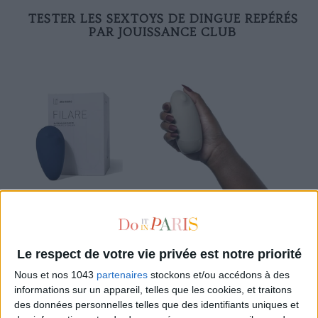
TESTER LES SEXTOYS DE DINGUE REPÉRÉS
PAR JOUISSANCE CLUB
Gare à l’addiction. L’un simule un
cunnilingus
, l’autre les
tapotements d’un doigt sur le
clitoris
. Le
Filare
(165 €) et le
Carezza
(155 €) sont les deux nouveaux joujoux imaginés par
Le respect de votre vie privée est notre priorité
les équipes inspirées de
Lora di Carlo
. L’illustratrice
Jüne Pla
Nous et nos 1043
partenaires
stockons et/ou accédons à des
derrière le compte Instagram
Jouissance Club
(dont le
informations sur un appareil, telles que les cookies, et traitons
bouquin nous a passionné
ici
) les a visiblement testés avec
des données personnelles telles que des identifiants uniques et