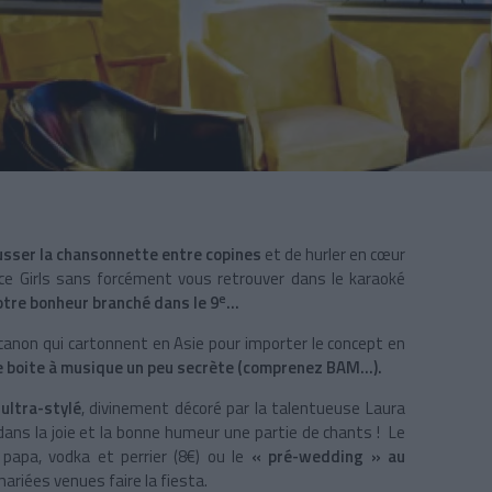
sser la chansonnette entre copines
et de hurler en cœur
ice Girls sans forcément vous retrouver dans le karaoké
e
otre bonheur branché dans le 9
...
 canon qui cartonnent en Asie pour importer le concept en
e boite à musique un peu secrète (comprenez BAM…).
 ultra-stylé
, divinement décoré par la talentueuse Laura
ans la joie et la bonne humeur une partie de chants ! Le
 papa, vodka et perrier (8€) ou le
« pré-wedding » au
mariées venues faire la fiesta.