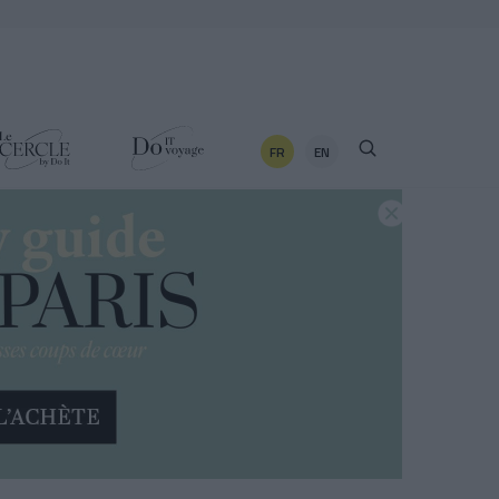
FR
EN