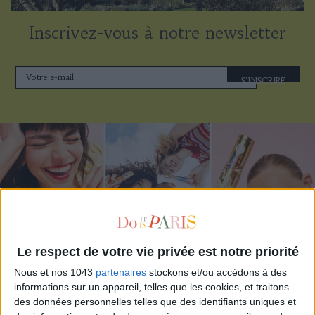
Inscrivez-vous à notre newsletter
S'INSCRIRE
Le respect de votre vie privée est notre priorité
Nous et nos 1043
partenaires
stockons et/ou accédons à des
ADOPT PARFUMS RÉVOLUTIONNE LA PARFUMERIE MADE IN FRANCE À PETIT PRIX
informations sur un appareil, telles que les cookies, et traitons
des données personnelles telles que des identifiants uniques et