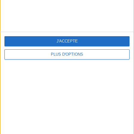
J'ACCEPTE
PLUS D'OPTIONS
5 ESCAPADES AVEC SPA À MOINS DE 2H DE PARIS