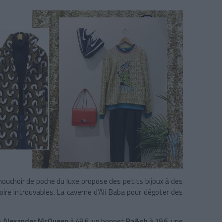
mouchoir de poche du luxe propose des petits bijoux à des
oire introuvables. La caverne d’Ali Baba pour dégoter des
e
Alexander McQueen
à 48 €, un bonnet
Ba&sh
à 19 €, une