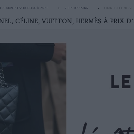
LES ADRESSES SHOPPING À PARIS
VIDES DRESSING
CHANEL, CÉLINE, VU
EL, CÉLINE, VUITTON, HERMÈS À PRIX D