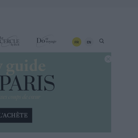
FR
EN