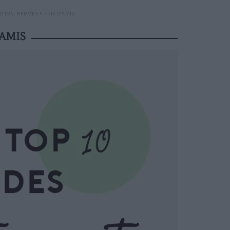
ITTON, HERMÈS À PRIX D’AMIS
’AMIS