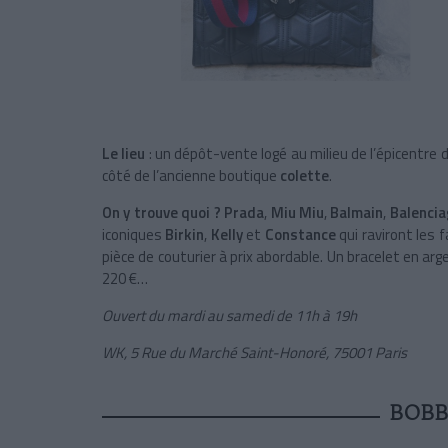
Le lieu
: un dépôt-vente logé au milieu de l’épicentre
côté de l’ancienne boutique
colette
.
On y trouve quoi ?
Prada
,
Miu Miu
,
Balmain
,
Balenci
iconiques
Birkin
,
Kelly
et
Constance
qui raviront les 
pièce de couturier à prix abordable. Un bracelet en ar
220 €…
Ouvert du mardi au samedi de 11h à 19h
WK, 5 Rue du Marché Saint-Honoré, 75001 Paris
BOBB