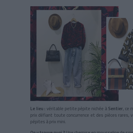
Le lieu :
véritable petite pépite nichée à
Sentier
, ce 
prix défiant toute concurrence et des pièces rares, v
pépites à prix mini.
On y trouve quoi ?
Une chemise en mousseline de soi