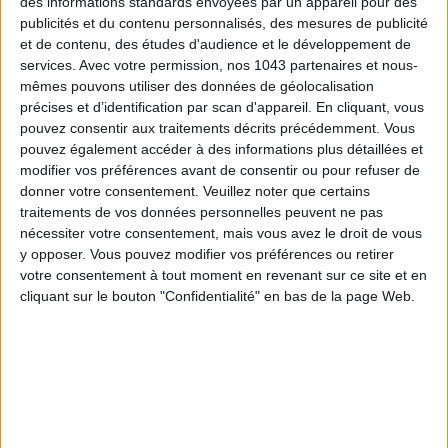
des informations standards envoyées par un appareil pour des
votre technique, corrige vos placements et partage ses
publicités et du contenu personnalisés, des mesures de publicité
meilleurs tips pour progresser à vitesse grand V. Débutant·e
et de contenu, des études d'audience et le développement de
en quête de confiance ou grimpeur·se confirmé·e à la
services.
Avec votre permission, nos 1043 partenaires et nous-
recherche de performance : chacun y trouve son compte. Le
mêmes pouvons utiliser des données de géolocalisation
tout dans une salle inspirée des mythiques rochers de
précises et d’identification par scan d'appareil. En cliquant, vous
pouvez consentir aux traitements décrits précédemment. Vous
Fontainebleau
, où l’on enchaîne les blocs dans une ambiance
pouvez également accéder à des informations plus détaillées et
aussi ludique que sportive.
modifier vos préférences avant de consentir ou pour refuser de
donner votre consentement.
Veuillez noter que certains
traitements de vos données personnelles peuvent ne pas
nécessiter votre consentement, mais vous avez le droit de vous
À partir de 80 € - Je réserve !
y opposer. Vous pouvez modifier vos préférences ou retirer
votre consentement à tout moment en revenant sur ce site et en
cliquant sur le bouton "Confidentialité" en bas de la page Web.
Découvrez aussi
le programme de votre week-end parisien
et
Les soins coups d’éclat express à booker avant l’été