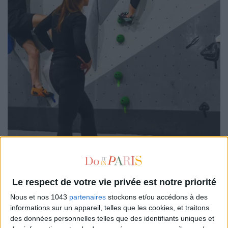
Marre de stagner sur les mêmes voies et de rester bloqué·e
Le respect de votre vie privée est notre priorité
devant ce fichu bloc ? Direction
Blocbuster La Défense
pour
Nous et nos 1043
partenaires
stockons et/ou accédons à des
une séance de coaching privé d’escalade qui va vous faire
informations sur un appareil, telles que les cookies, et traitons
prendre de la hauteur. Pendant une heure, un coach décortique
des données personnelles telles que des identifiants uniques et