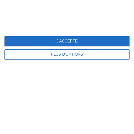
LES BIJOUX QUI SENTENT BON L’ÉTÉ
J'ACCEPTE
PLUS D'OPTIONS
LA TONG, VERSION IT-SHOE