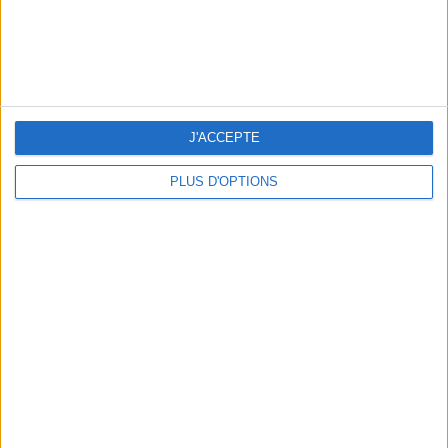
LES MEILLEURES TABLES SUDISTES DE PARIS
J'ACCEPTE
PLUS D'OPTIONS
5 ESCAPADES AVEC SPA À MOINS DE 2H DE PARIS