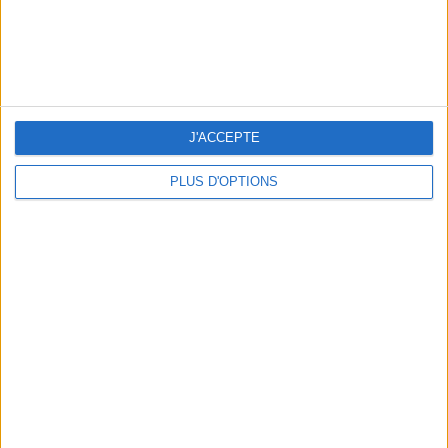
J'ACCEPTE
PLUS D'OPTIONS
LES NOUVEAUX Q.G. STREET FOOD QUI FONT SALIVER PARIS