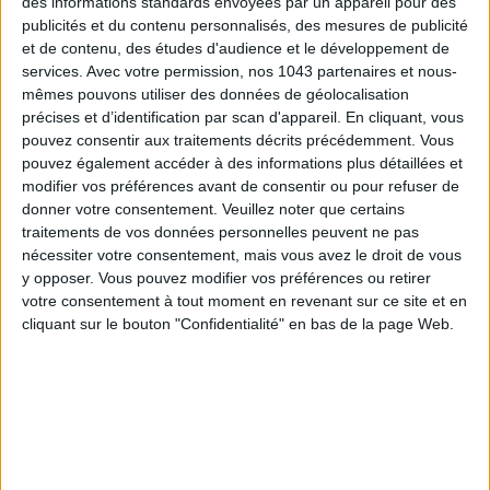
des informations standards envoyées par un appareil pour des
publicités et du contenu personnalisés, des mesures de publicité
et de contenu, des études d'audience et le développement de
services.
Avec votre permission, nos 1043 partenaires et nous-
mêmes pouvons utiliser des données de géolocalisation
précises et d’identification par scan d'appareil. En cliquant, vous
pouvez consentir aux traitements décrits précédemment. Vous
pouvez également accéder à des informations plus détaillées et
modifier vos préférences avant de consentir ou pour refuser de
LES MEILLEURS HÔTELS POUR UN WEEK-END SPA ET GASTRONOMIE
donner votre consentement.
Veuillez noter que certains
traitements de vos données personnelles peuvent ne pas
nécessiter votre consentement, mais vous avez le droit de vous
y opposer. Vous pouvez modifier vos préférences ou retirer
votre consentement à tout moment en revenant sur ce site et en
cliquant sur le bouton "Confidentialité" en bas de la page Web.
5 BONS ROMANS EN FORMAT POCHE À DÉVORER CET ÉTÉ