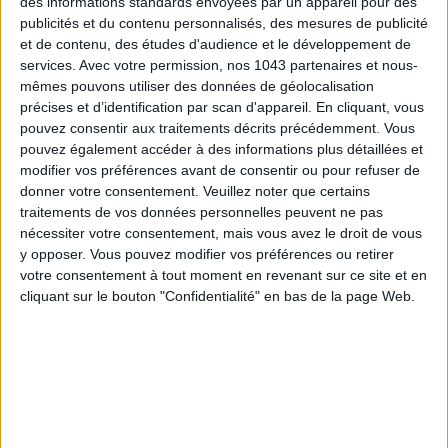
des informations standards envoyées par un appareil pour des
publicités et du contenu personnalisés, des mesures de publicité
et de contenu, des études d'audience et le développement de
services.
Avec votre permission, nos 1043 partenaires et nous-
mêmes pouvons utiliser des données de géolocalisation
précises et d’identification par scan d'appareil. En cliquant, vous
pouvez consentir aux traitements décrits précédemment. Vous
ADOPT PARFUMS RÉVOLUTIONNE LA PARFUMERIE MADE IN FRANCE À PETIT PRIX
pouvez également accéder à des informations plus détaillées et
modifier vos préférences avant de consentir ou pour refuser de
donner votre consentement.
Veuillez noter que certains
traitements de vos données personnelles peuvent ne pas
nécessiter votre consentement, mais vous avez le droit de vous
y opposer. Vous pouvez modifier vos préférences ou retirer
votre consentement à tout moment en revenant sur ce site et en
cliquant sur le bouton "Confidentialité" en bas de la page Web.
TOUT CE QUE VOUS DEVEZ FAIRE À PARIS EN AOÛT