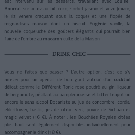
est intervenu sur les desserts, travaillant avec
Louise
Bourra
t sur un riz au lait coco, sorbet jasmin et yuzu (miam,
le riz venere craquant sous la coque) et une flopée de
mignardises maison dont un biscuit
Eugénie
vanille, la
nouvelle coqueluche des goûters élégants qui pourrait bien
faire de l’ombre au
macaron
culte de la Maison.
DRINK CHIC
Vous ne faites que passer ? L’autre option, c’est de s’y
arrêter pour un apéritif de bon goût autour d’un
cocktail
délicat comme le Différent Tonic rose poudré au gin, liqueur
de bergamote, pétillant au pamplemousse et bitter teapot ou
encore le sans alcool Botaniste au jus de concombre, cordial
elderflower, basilic, jus de citron vert, poivre de Sichuan et
magic velvet (16 €). À noter : les Bouchées Royales citées
plus haut sont également disponibles individuellement pour
accompagner le drink (18 €).