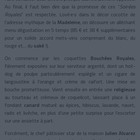
Au final, il faut bien dire que la promesse de ces “
Soirées
Royales
” est respectée. Lové·e·s dans le décor cocotte de
l’adresse mythique de la
Madeleine
, on découvre un alléchant
menu dégustation en 5 temps (85 € et 38 € supplémentaires
pour un solide accord mets-vins comprenant du blanc, du
rouge et… du
saké
!).
On commence par les coquettes
Bouchées Royales
,
fièrement exposées sur leur serviteur argenté, dont un hot-
dog de poulpe particulièrement espiègle et un cigare de
langoustine à l’orange et crème de raifort. Une mise en
bouche prometteuse. Vient ensuite en entrée une
religieuse
au tourteau et crémeux de coquelicot, laissant place à un
fondant
canard
maturé au épices, hibiscus, lavande, navet,
radis et livèche, en plus d’une petite surprise pour l’escorter
sur une assiette à part.
Forcément, le chef pâtissier star de la maison
Julien Alvarez