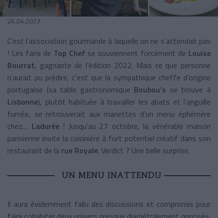
24.04.2023
C’est l’association gourmande à laquelle on ne s’attendait pas
! Les fans de
Top Chef
se souviennent forcément de
Louise
Bourrat
, gagnante de l’édition 2022. Mais ce que personne
n’aurait pu prédire, c’est que la sympathique cheffe d’origine
portugaise (sa table gastronomique
Boubou’s
se trouve à
Lisbonne
), plutôt habituée à travailler les abats et l’anguille
fumée, se retrouverait aux manettes d’un menu éphémère
chez…
Ladurée
! Jusqu’au 27 octobre, la vénérable maison
parisienne invite la cuisinière à fort potentiel créatif dans son
restaurant de la
rue Royale
. Verdict ? Une belle surprise.
UN MENU INATTENDU
Il aura évidemment fallu des discussions et compromis pour
faire cohabiter deux univers presque diamétralement opposés.