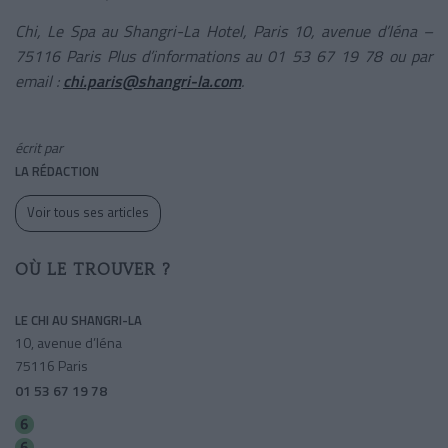
Chi, Le Spa au Shangri-La Hotel, Paris 10, avenue d’Iéna –
75116 Paris Plus d’informations au 01 53 67 19 78 ou par
email :
chi.paris@shangri-la.com
.
écrit par
LA RÉDACTION
Voir tous ses articles
OÙ LE TROUVER ?
LE CHI AU SHANGRI-LA
10, avenue d’Iéna
75116 Paris
01 53 67 19 78
Trocadero
Boissiã‚âre