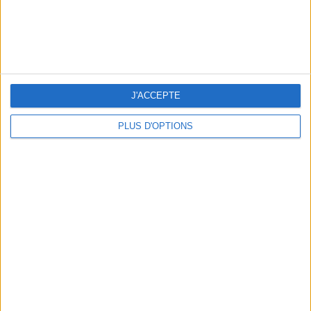
J'ACCEPTE
PLUS D'OPTIONS
5 ESCAPADES AVEC SPA À MOINS DE 2H DE PARIS