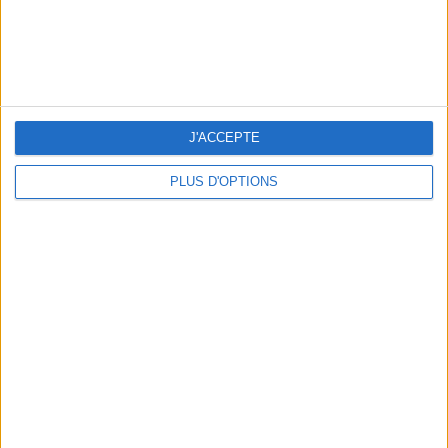
LES NOUVEAUX Q.G. STREET FOOD QUI FONT SALIVER PARIS
J'ACCEPTE
PLUS D'OPTIONS
LE VESTIAIRE PLAGE QUI FAIT RÊVER