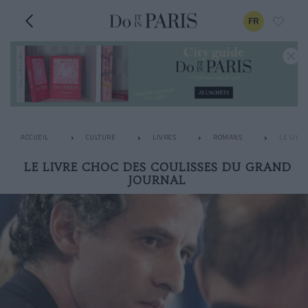
FR
ACCUEIL
CULTURE
LIVRES
ROMANS
LE LIVR
LE LIVRE CHOC DES COULISSES DU GRAND
JOURNAL