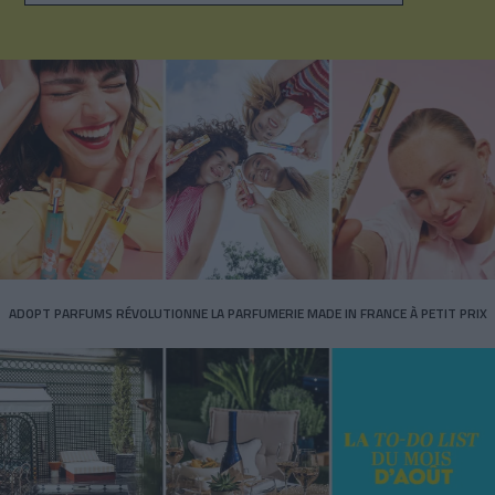
ADOPT PARFUMS RÉVOLUTIONNE LA PARFUMERIE MADE IN FRANCE À PETIT PRIX