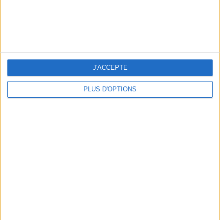
J'ACCEPTE
PLUS D'OPTIONS
LES NOUVEAUX Q.G. STREET FOOD QUI FONT SALIVER PARIS