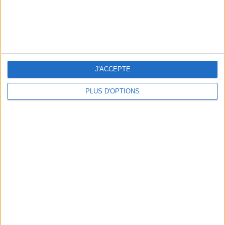
LES NOUVEAUX Q.G. STREET FOOD QUI FONT SALIVER PARIS
J'ACCEPTE
PLUS D'OPTIONS
LE VESTIAIRE PLAGE QUI FAIT RÊVER