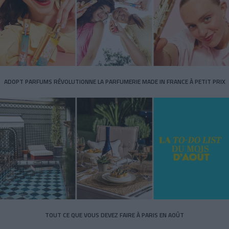
ADOPT PARFUMS RÉVOLUTIONNE LA PARFUMERIE MADE IN FRANCE À PETIT PRIX
TOUT CE QUE VOUS DEVEZ FAIRE À PARIS EN AOÛT