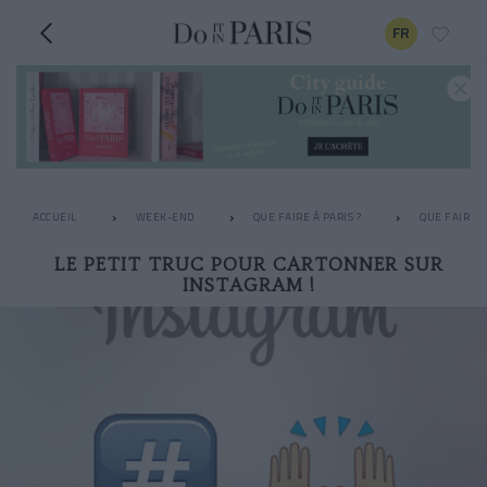
FR
ACCUEIL
WEEK-END
QUE FAIRE À PARIS ?
QUE FAIRE L
LE PETIT TRUC POUR CARTONNER SUR
INSTAGRAM !