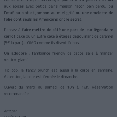
aux épices
avec petits pains maison façon pain perdu,
ou
l’œuf au plat et jambon au miel
grillé
ou une omelette de
folie
dont seuls les Américains ont le secret.
Pensez à
faire mettre de côté une part de leur légendaire
carrot cake
ou un autre cake à étages dégoulinant de caramel
(5€ la part)… OMG comme ils disent là-bas.
On adôôôre :
l’ambiance friendly de cette salle à manger
rustico-glam’.
Tip top, le fancy brunch est aussi à la carte en semaine.
Attention, la cour est fermée le dimanche.
Ouvert du mardi au samedi de 10h à 18h. Réservation
recommandée.
écrit par
LA RÉDACTION