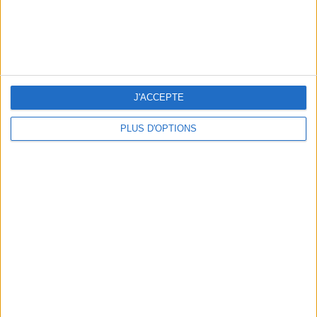
5 ESCAPADES AVEC SPA À MOINS DE 2H DE PARIS
J'ACCEPTE
PLUS D'OPTIONS
NOS ADRESSES CHOUCHOUTES POUR UNE VIRÉE À DEAUVILLE-TROUVILLE