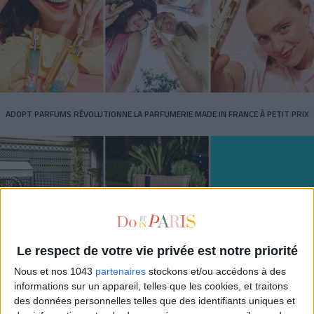
ADOPT PARFUMS RÉVOLUTIONNE LA PARFUMERIE MADE IN FRANCE À PETIT PRIX
Le respect de votre vie privée est notre priorité
Nous et nos 1043
partenaires
stockons et/ou accédons à des
informations sur un appareil, telles que les cookies, et traitons
TOUT CE QUE VOUS DEVEZ FAIRE À PARIS EN AOÛT
des données personnelles telles que des identifiants uniques et