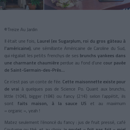
©Treize Au Jardin
Il était une fois,
Laurel (ex Sugarplum, roi du gros gâteau à
l'américaine)
, une sémillante Américaine de Caroline du Sud,
qui régalait les petits frenchys de ses
brunchs yankees dans
une charmante chaumière
perdue au fond d’une
cour pavée
de Saint-Germain-des-Prés…
Ce n’est pas un conte de fée.
Cette maisonnette existe pour
de vrai
à quelques pas de Science Po. Quant aux brunchs,
little (10€), bigger (18€) ou fancy (21€) selon l’appétit, ils
sont
faits maison, à la sauce US
et au maximum
« organic », yeah !
Matez seulement l’énoncé du fancy : jus de fruit pressé, café
Coutume ou thé, et au choix, le
poulet « frit pas frit » miel