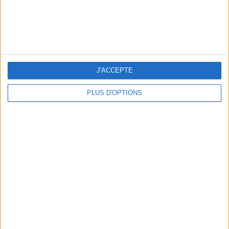
J'ACCEPTE
PLUS D'OPTIONS
NOS ADRESSES CHOUCHOUTES POUR UNE VIRÉE À DEAUVILLE-TROUVILLE