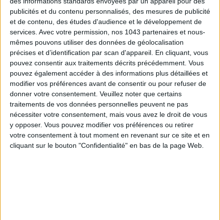
des informations standards envoyées par un appareil pour des
publicités et du contenu personnalisés, des mesures de publicité
et de contenu, des études d'audience et le développement de
services.
Avec votre permission, nos 1043 partenaires et nous-
mêmes pouvons utiliser des données de géolocalisation
précises et d’identification par scan d'appareil. En cliquant, vous
pouvez consentir aux traitements décrits précédemment. Vous
pouvez également accéder à des informations plus détaillées et
modifier vos préférences avant de consentir ou pour refuser de
LES SPF 50 QUI DONNENT ENVIE DE SE TARTINER
donner votre consentement.
Veuillez noter que certains
traitements de vos données personnelles peuvent ne pas
nécessiter votre consentement, mais vous avez le droit de vous
y opposer. Vous pouvez modifier vos préférences ou retirer
votre consentement à tout moment en revenant sur ce site et en
cliquant sur le bouton "Confidentialité" en bas de la page Web.
LES MEILLEURS HÔTELS POUR UN WEEK-END SPA ET GASTRONOMIE