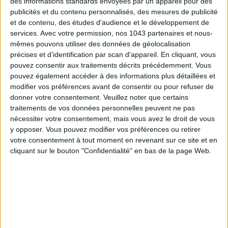
des informations standards envoyées par un appareil pour des
publicités et du contenu personnalisés, des mesures de publicité
et de contenu, des études d'audience et le développement de
5 BONS ROMANS EN FORMAT POCHE À DÉVORER CET ÉTÉ
services.
Avec votre permission, nos 1043 partenaires et nous-
mêmes pouvons utiliser des données de géolocalisation
précises et d’identification par scan d'appareil. En cliquant, vous
pouvez consentir aux traitements décrits précédemment. Vous
pouvez également accéder à des informations plus détaillées et
modifier vos préférences avant de consentir ou pour refuser de
donner votre consentement.
Veuillez noter que certains
traitements de vos données personnelles peuvent ne pas
nécessiter votre consentement, mais vous avez le droit de vous
y opposer. Vous pouvez modifier vos préférences ou retirer
votre consentement à tout moment en revenant sur ce site et en
cliquant sur le bouton "Confidentialité" en bas de la page Web.
LES PLUS BEAUX BAGAGES POUR VOYAGER AVEC STYLE