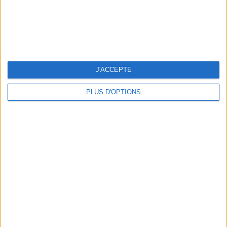
LE VESTIAIRE PLAGE QUI FAIT RÊVER
J'ACCEPTE
PLUS D'OPTIONS
UN MUSÉE + UN RESTO : LE COMBO GAGNANT