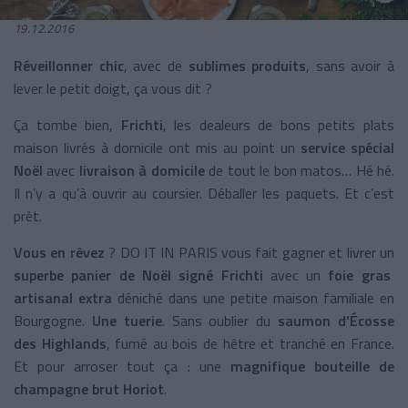
19.12.2016
Réveillonner chic
, avec de
sublimes produits
, sans avoir à
lever le petit doigt, ça vous dit ?
Ça tombe bien,
Frichti
, les dealeurs de bons petits plats
maison livrés à domicile ont mis au point un
service spécial
Noël
avec
livraison à domicile
de tout le bon matos… Hé hé.
Il n’y a qu’à ouvrir au coursier. Déballer les paquets. Et c’est
prêt.
Vous en rêvez
? DO IT IN PARIS vous fait gagner et livrer un
superbe panier de Noël signé Frichti
avec un
foie gras
artisanal extra
déniché dans une petite maison familiale en
Bourgogne.
Une tuerie
. Sans oublier du
saumon d’Écosse
des Highlands
, fumé au bois de hêtre et tranché en France.
Et pour arroser tout ça : une
magnifique bouteille de
champagne brut Horiot
.