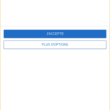
5 ESCAPADES AVEC SPA À MOINS DE 2H DE PARIS
J'ACCEPTE
PLUS D'OPTIONS
NOS ADRESSES CHOUCHOUTES POUR UNE VIRÉE À DEAUVILLE-TROUVILLE