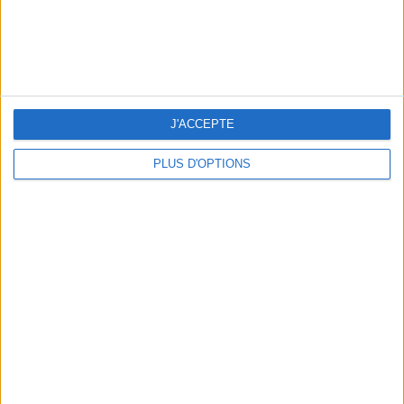
3 SUBLIMES TERRASSES OUVERTES TOUT LE MOIS D’AOÛT
J'ACCEPTE
PLUS D'OPTIONS
LES SOINS À BOOKER AVANT LES VACANCES